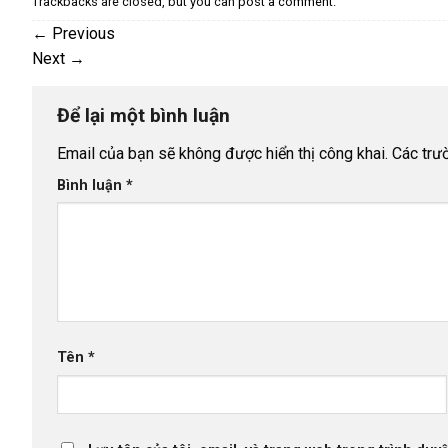
Trackbacks are closed, but you can
post a comment
.
←
Previous
Next
→
Để lại một bình luận
Email của bạn sẽ không được hiển thị công khai.
Các trư
Bình luận
*
Tên
*