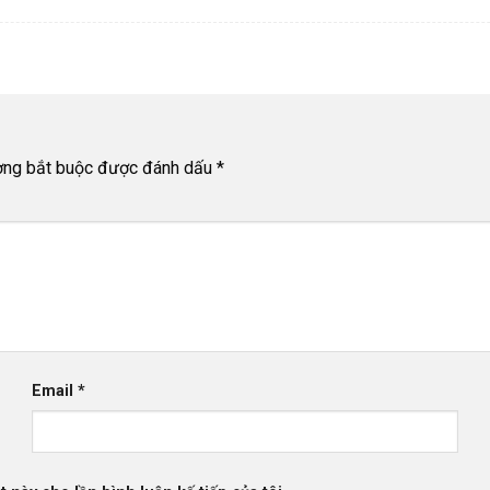
ờng bắt buộc được đánh dấu
*
Email
*