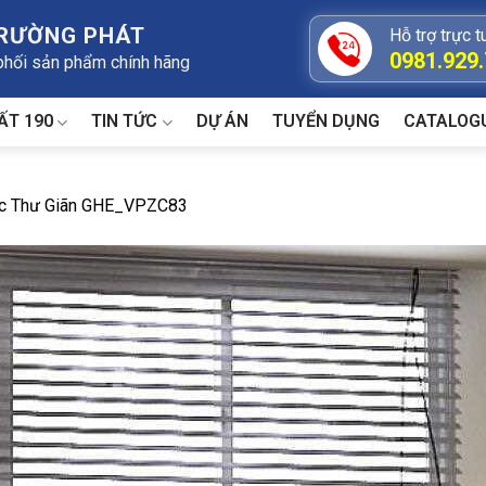
TRƯỜNG PHÁT
Hỗ trợ trực t
0981.929
 phối sản phẩm chính hãng
ẤT 190
TIN TỨC
DỰ ÁN
TUYỂN DỤNG
CATALOG
c Thư Giãn GHE_VPZC83