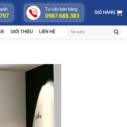
uyến
Tư vấn bán hàng
GIỎ HÀNG
.797
0987.688.383
Tìm
UE
GIỚI THIỆU
LIÊN HỆ
kiếm: