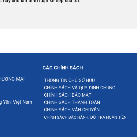
t này cho lần bình luận kế tiếp của tôi.
CÁC CHÍNH SÁCH
THƯƠNG MẠI
THÔNG TIN CHỦ SỞ HỮU
CHÍNH SÁCH VÀ QUY ĐỊNH CHUNG
CHÍNH SÁCH BẢO MẬT
g Yên, Việt Nam
CHÍNH SÁCH THANH TOÁN
CHÍNH SÁCH VẬN CHUYỂN
CHÍNH SÁCH BẢO HÀNH, ĐỔI TRẢ HOÀN TIỀN