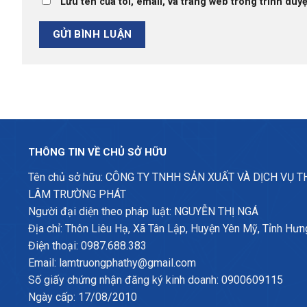
Lưu tên của tôi, email, và trang web trong trình duyệ
THÔNG TIN VỀ CHỦ SỞ HỮU
Tên chủ sở hữu: CÔNG TY TNHH SẢN XUẤT VÀ DỊCH VỤ 
LÂM TRƯỜNG PHÁT
Người đại diện theo pháp luật: NGUYỄN THỊ NGÁ
Địa chỉ: Thôn Liêu Hạ, Xã Tân Lập, Huyện Yên Mỹ, Tỉnh Hưn
Điện thoại: 0987.688.383
Email: lamtruongphathy@gmail.com
Số giấy chứng nhận đăng ký kinh doanh: 0900609115
Ngày cấp: 17/08/2010