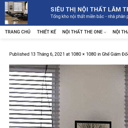
Skip
SIÊU THỊ NỘI THẤT LÂM 
to
Tổng kho nội thất miền bắc - nhà phân
content
NỘI THẤT THE ONE
NỘI TH
TRANG CHỦ
THIẾT KẾ
Published
13 Tháng 6, 2021
at
1080 × 1080
in
Ghế Giám Đố