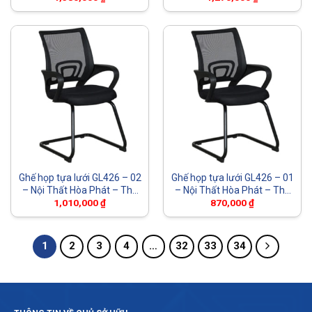
Ghế họp tựa lưới GL426 – 02
Ghế họp tựa lưới GL426 – 01
– Nội Thất Hòa Phát – The
– Nội Thất Hòa Phát – The
One
One
1,010,000
₫
870,000
₫
1
2
3
4
…
32
33
34