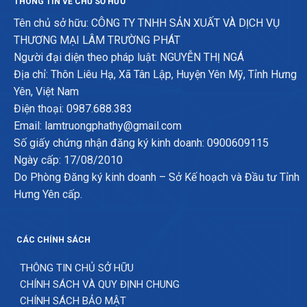
THÔNG TIN VỀ CHỦ SỞ HỮU
Tên chủ sở hữu: CÔNG TY TNHH SẢN XUẤT VÀ DỊCH VỤ
THƯƠNG MẠI LÂM TRƯỜNG PHÁT
Người đại diện theo pháp luật: NGUYỄN THỊ NGÁ
Địa chỉ: Thôn Liêu Hạ, Xã Tân Lập, Huyện Yên Mỹ, Tỉnh Hưng
Yên, Việt Nam
Điện thoại: 0987.688.383
Email: lamtruongphathy@gmail.com
Số giấy chứng nhận đăng ký kinh doanh: 0900609115
Ngày cấp: 17/08/2010
Do Phòng Đăng ký kinh doanh – Sở Kế hoạch và Đầu tư Tỉnh
Hưng Yên cấp.
CÁC CHÍNH SÁCH
THÔNG TIN CHỦ SỞ HỮU
CHÍNH SÁCH VÀ QUY ĐỊNH CHUNG
CHÍNH SÁCH BẢO MẬT