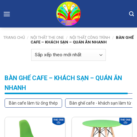
Skip
to
content
TRANG CHỦ
/
NỘI THẤT THE ONE
/
NỘI THẤT CÔNG TRÌNH
/
BÀN GHẾ
CAFE – KHÁCH SẠN – QUÁN ĂN NHANH
BÀN GHẾ CAFE – KHÁCH SẠN – QUÁN ĂN
NHANH
bàn cafe làm từ ống thép
bàn ghế cafe - khách sạn làm từ gỗ