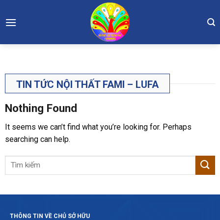
Skip
to
content
TIN TỨC NỘI THẤT FAMI – LUFA
Nothing Found
It seems we can’t find what you’re looking for. Perhaps
searching can help.
THÔNG TIN VỀ CHỦ SỞ HỮU