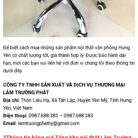
Để biết cách mua những sản phẩm nội thất văn phòng Hưng
Yên có chất lượng tốt, giá thành hợp lý. Được bảo hành dài
hạn, mời các bạn vui liên hệ với đơn vị chúng tôi theo thông tin
dưới đây.
CÔNG TY TNHH SẢN XUẤT VÀ DỊCH VỤ THƯƠNG MẠI
LÂM TRƯỜNG PHÁT
Địa chỉ:
Thôn Liêu Hạ, Xã Tân Lập, Huyện Yên Mỹ, Tỉnh Hưng
Yên, Việt Nam
Điện thoại:
0987.688.383
–
0987.688.383
Email:
lamtruongphathy@gmail.com
?Thông tin bảng giá Tổng kho nội thất Lâm Trường