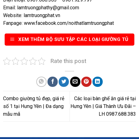
Email: lamtruongphathy@gmail.com
Website:
lamtruongphat.vn
Fanpage:
www.facebook.com/noithatlamtruongphat
XEM THÊM BỘ SƯU TẬP CÁC LOẠI GIƯỜNG TỦ
Rate this post
Combo giường tủ đẹp, giá rẻ
Các loại bàn ghế ăn giá rẻ tại
số 1 tại Hưng Yên | Đa dạng
Hưng Yên | Giá Thành Ưu Đãi –
mẫu mã
LH 0987.688.383