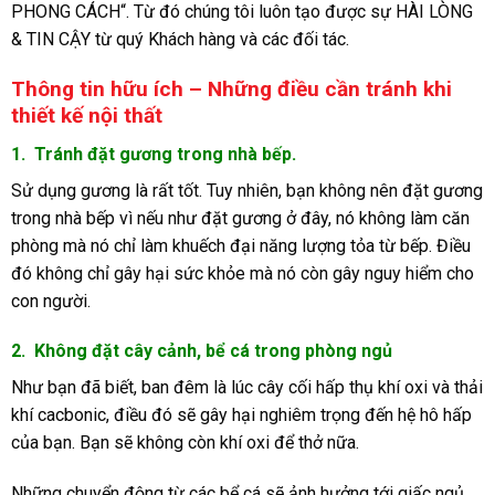
PHONG CÁCH“. Từ đó chúng tôi luôn tạo được sự HÀI LÒNG
& TIN CẬY từ quý Khách hàng và các đối tác.
Thông tin hữu ích – Những điều cần tránh khi
thiết kế nội thất
1. Tránh đặt gương trong nhà bếp.
Sử dụng gương là rất tốt. Tuy nhiên, bạn không nên đặt gương
trong nhà bếp vì nếu như đặt gương ở đây, nó không làm căn
phòng mà nó chỉ làm khuếch đại năng lượng tỏa từ bếp. Điều
đó không chỉ gây hại sức khỏe mà nó còn gây nguy hiểm cho
con người.
2. Không đặt cây cảnh, bể cá trong phòng ngủ
Như bạn đã biết, ban đêm là lúc cây cối hấp thụ khí oxi và thải
khí cacbonic, điều đó sẽ gây hại nghiêm trọng đến hệ hô hấp
của bạn. Bạn sẽ không còn khí oxi để thở nữa.
Những chuyển động từ các bể cá sẽ ảnh hưởng tới giấc ngủ