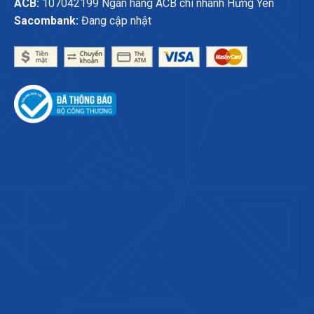
ACB:
107042199 Ngân hàng ACB chi nhánh Hưng Yên
Sacombank:
Đang cập nhật