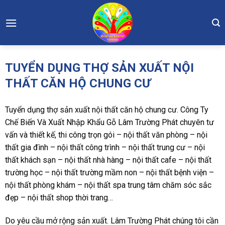
Skip
to
content
TUYỂN DỤNG THỢ SẢN XUẤT NỘI
THẤT CĂN HỘ CHUNG CƯ
Tuyển dụng thợ sản xuất nội thất căn hộ chung cư. Công Ty
Chế Biến Và Xuất Nhập Khẩu Gỗ Lâm Trường Phát chuyên tư
vấn và thiết kế, thi công trọn gói – nội thất văn phòng – nội
thất gia đình – nội thất công trình – nội thất trung cư – nội
thất khách sạn – nội thất nhà hàng – nội thất cafe – nội thất
trường học – nội thất trường mầm non – nội thất bệnh viện –
nội thất phòng khám – nội thất spa trung tâm chăm sóc sắc
đẹp – nội thất shop thời trang…
Do yêu cầu mở rộng sản xuất. Lâm Trường Phát chúng tôi cần