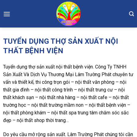
Skip
to
content
TUYỂN DỤNG THỢ SẢN XUẤT NỘI
THẤT BỆNH VIỆN
Tuyển dụng thợ sản xuất nội thất bệnh viện. Công Ty TNHH
Sản Xuất Và Dịch Vụ Thương Mại Lâm Trường Phát chuyên tư
vấn và thiết kế, thi công trọn gói – nội thất văn phòng – nội
thất gia đình – nội thất công trình – nội thất trung cư – nội
thất khách sạn – nội thất nhà hàng – nội thất cafe – nội thất
trường học – nội thất trường mầm non – nội thất bệnh viện –
nội thất phòng khám – nội thất spa trung tâm chăm sóc sắc
đẹp – nội thất shop thời trang…
Do yêu cầu mở rộng sản xuất. Lâm Trường Phát chúng tôi cần