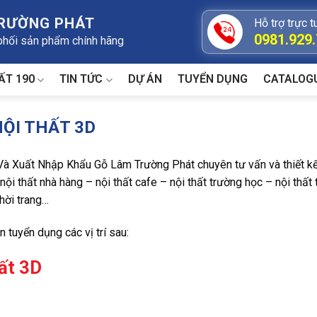
TRƯỜNG PHÁT
Hỗ trợ trực t
0981.929
 phối sản phẩm chính hãng
ẤT 190
TIN TỨC
DỰ ÁN
TUYỂN DỤNG
CATALOG
ỘI THẤT 3D
Và Xuất Nhập Khẩu Gỗ Lâm Trường Phát chuyên tư vấn và thiết kế, 
– nội thất nhà hàng – nội thất cafe – nội thất trường học – nội th
hời trang…
tuyển dụng các vị trí sau:
hất 3D