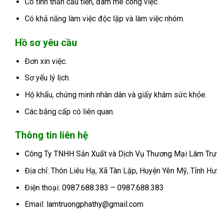
Có tinh thần cầu tiến, đam mê công việc.
Có khả năng làm việc độc lập và làm việc nhóm.
Hồ sơ yêu cầu
Đơn xin việc.
Sơ yếu lý lịch.
Hộ khẩu, chứng minh nhân dân và giấy khám sức khỏe.
Các bằng cấp có liên quan.
Thông tin liên hệ
Công Ty TNHH Sản Xuất và Dịch Vụ Thương Mại Lâm Trư
Địa chỉ: Thôn Liêu Hạ, Xã Tân Lập, Huyện Yên Mỹ, Tỉnh H
Điện thoại:
0987.688.383
–
0987.688.383
Email:
lamtruongphathy@gmail.com