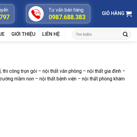
uyến
Tư vấn bán hàng
GIỎ HÀNG
.797
0987.688.383
Tìm
UE
GIỚI THIỆU
LIÊN HỆ
kiếm:
thi công trọn gói – nội thất văn phòng – nội thất gia đình –
ất trường mầm non – nội thất bệnh viện – nội thất phòng khám