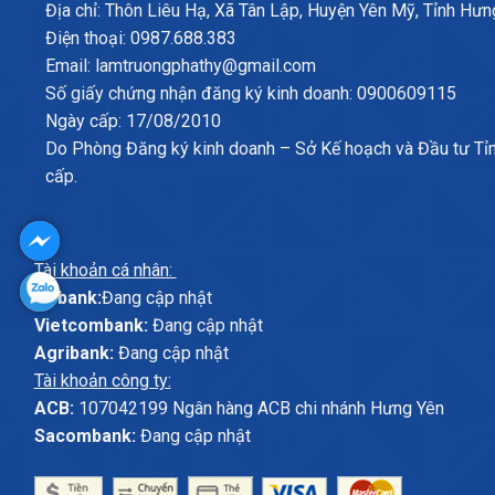
Địa chỉ: Thôn Liêu Hạ, Xã Tân Lập, Huyện Yên Mỹ, Tỉnh Hưn
Điện thoại: 0987.688.383
Email: lamtruongphathy@gmail.com
Số giấy chứng nhận đăng ký kinh doanh: 0900609115
Ngày cấp: 17/08/2010
Do Phòng Đăng ký kinh doanh – Sở Kế hoạch và Đầu tư Tỉ
cấp.
Tài khoản cá nhân:
ABbank:
Đang cập nhật
Vietcombank:
Đang cập nhật
Agribank:
Đang cập nhật
Tài khoản công ty:
ACB:
107042199 Ngân hàng ACB chi nhánh Hưng Yên
Sacombank:
Đang cập nhật