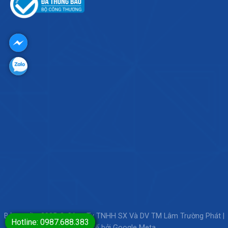
Bản quyền 2025 © Công Ty TNHH SX Và DV TM Lâm Trường Phát |
Hotline: 0987.688.383
Thiết kế bởi
Google Meta