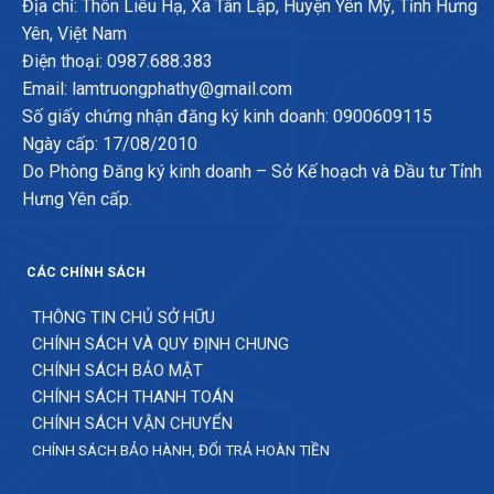
Địa chỉ: Thôn Liêu Hạ, Xã Tân Lập, Huyện Yên Mỹ, Tỉnh Hưng
Yên, Việt Nam
Điện thoại: 0987.688.383
Email: lamtruongphathy@gmail.com
Số giấy chứng nhận đăng ký kinh doanh: 0900609115
Ngày cấp: 17/08/2010
Do Phòng Đăng ký kinh doanh – Sở Kế hoạch và Đầu tư Tỉnh
Hưng Yên cấp.
CÁC CHÍNH SÁCH
THÔNG TIN CHỦ SỞ HỮU
CHÍNH SÁCH VÀ QUY ĐỊNH CHUNG
CHÍNH SÁCH BẢO MẬT
CHÍNH SÁCH THANH TOÁN
CHÍNH SÁCH VẬN CHUYỂN
CHÍNH SÁCH BẢO HÀNH, ĐỔI TRẢ HOÀN TIỀN