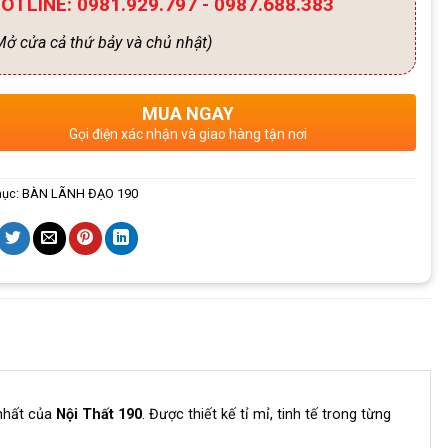
OTLINE: 0981.929.797 - 0987.688.383
ở cửa cả thứ bảy và chủ nhật)
MUA NGAY
Gọi điện xác nhận và giao hàng tận nơi
mục:
BÀN LÃNH ĐẠO 190
nhất của
Nội Thất 190
. Được thiết kế tỉ mỉ, tinh tế trong từng