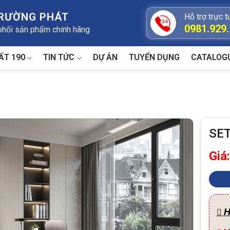
TRƯỜNG PHÁT
Hỗ trợ trực t
0981.929
 phối sản phẩm chính hãng
ẤT 190
TIN TỨC
DỰ ÁN
TUYỂN DỤNG
CATALOG
SE
Giá
H