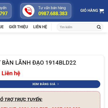
uyến
Tư vấn bán hàng
GIỎ HÀNG
.797
0987.688.383
Tìm
UE
GIỚI THIỆU
LIÊN HỆ
kiếm:
T BÀN LÃNH ĐẠO 1914BLD22
: Liên hệ
XEM BẢNG GIÁ
Ỗ TRỢ TRỰC TUYẾN: