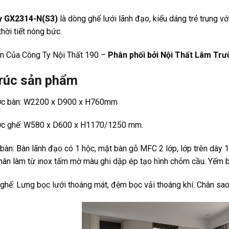
y GX2314-N(S3)
là dòng ghế lưới lãnh đạo, kiểu dáng trẻ trung vớ
thời tiết nóng bức.
 Của Công Ty Nội Thất 190 –
Phân phối bởi Nội Thất Lâm Trư
rúc sản phẩm
ớc bàn: W2200 x D900 x H760mm
ớc ghế: W580 x D600 x H1170/1250 mm.
 bàn: Bàn lãnh đạo có 1 hộc, mặt bàn gỗ MFC 2 lớp, lớp trên dày
ân làm từ inox tấm mờ màu ghi dập ép tạo hình chỏm cầu. Yếm bà
u ghế: Lưng bọc lưới thoáng mát, đệm bọc vải thoáng khí. Chân s