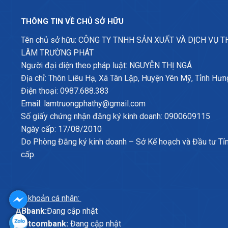
THÔNG TIN VỀ CHỦ SỞ HỮU
Tên chủ sở hữu: CÔNG TY TNHH SẢN XUẤT VÀ DỊCH VỤ 
LÂM TRƯỜNG PHÁT
Người đại diện theo pháp luật: NGUYỄN THỊ NGÁ
Địa chỉ: Thôn Liêu Hạ, Xã Tân Lập, Huyện Yên Mỹ, Tỉnh Hưn
Điện thoại: 0987.688.383
Email: lamtruongphathy@gmail.com
Số giấy chứng nhận đăng ký kinh doanh: 0900609115
Ngày cấp: 17/08/2010
Do Phòng Đăng ký kinh doanh – Sở Kế hoạch và Đầu tư Tỉ
cấp.
Tài khoản cá nhân:
ABbank:
Đang cập nhật
Vietcombank:
Đang cập nhật