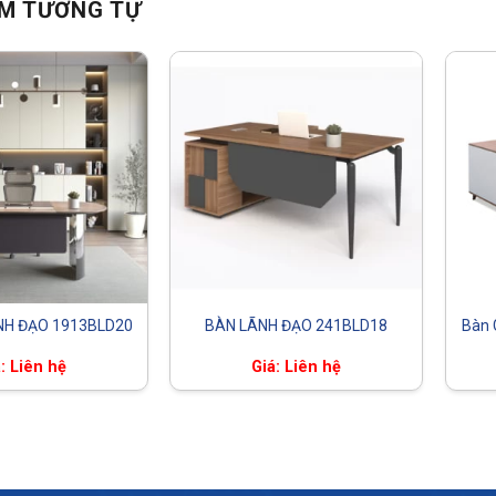
M TƯƠNG TỰ
NH ĐẠO 1913BLD20
BÀN LÃNH ĐẠO 241BLD18
Bàn 
: Liên hệ
Giá: Liên hệ