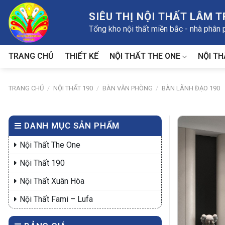
Skip
SIÊU THỊ NỘI THẤT LÂM 
to
Tổng kho nội thất miền bắc - nhà phân
content
NỘI THẤT THE ONE
NỘI TH
TRANG CHỦ
THIẾT KẾ
TRANG CHỦ
/
NỘI THẤT 190
/
BÀN VĂN PHÒNG
/
BÀN LÃNH ĐẠO 190
DANH MỤC SẢN PHẨM
Nội Thất The One
Nội Thất 190
Nội Thất Xuân Hòa
Nội Thất Fami – Lufa