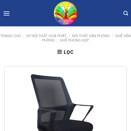
Skip
to
content
TRANG CHỦ
/
SP NỘI THẤT HOÀ PHÁT
/
NỘI THẤT VĂN PHÒNG
/
GHẾ VĂN
PHÒNG
/
GHẾ PHÒNG HỌP
LỌC