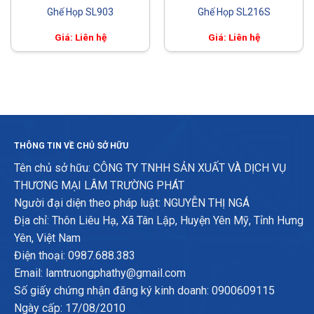
Ghế Họp SL903
Ghế Họp SL216S
Giá: Liên hệ
Giá: Liên hệ
THÔNG TIN VỀ CHỦ SỞ HỮU
Tên chủ sở hữu: CÔNG TY TNHH SẢN XUẤT VÀ DỊCH VỤ
THƯƠNG MẠI LÂM TRƯỜNG PHÁT
Người đại diện theo pháp luật: NGUYỄN THỊ NGÁ
Địa chỉ: Thôn Liêu Hạ, Xã Tân Lập, Huyện Yên Mỹ, Tỉnh Hưng
Yên, Việt Nam
Điện thoại: 0987.688.383
Email: lamtruongphathy@gmail.com
Số giấy chứng nhận đăng ký kinh doanh: 0900609115
Ngày cấp: 17/08/2010