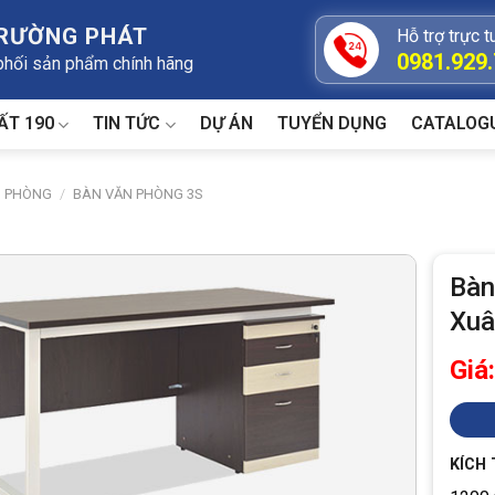
TRƯỜNG PHÁT
Hỗ trợ trực t
0981.929
 phối sản phẩm chính hãng
ẤT 190
TIN TỨC
DỰ ÁN
TUYỂN DỤNG
CATALOG
N PHÒNG
/
BÀN VĂN PHÒNG 3S
Bàn
Xuâ
Giá
KÍCH