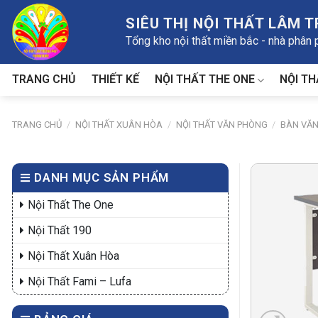
Skip
SIÊU THỊ NỘI THẤT LÂM 
to
Tổng kho nội thất miền bắc - nhà phân
content
NỘI THẤT THE ONE
NỘI TH
TRANG CHỦ
THIẾT KẾ
TRANG CHỦ
/
NỘI THẤT XUÂN HÒA
/
NỘI THẤT VĂN PHÒNG
/
BÀN VĂ
DANH MỤC SẢN PHẨM
Nội Thất The One
Nội Thất 190
Nội Thất Xuân Hòa
Nội Thất Fami – Lufa