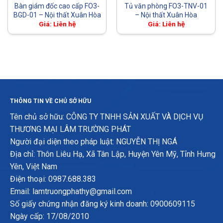
Bàn giám đốc cao cấp FO3-
Tủ văn phòng FO3-TNV-01
BGD-01 – Nội thất Xuân Hòa
– Nội thất Xuân Hòa
Giá: Liên hệ
Giá: Liên hệ
THÔNG TIN VỀ CHỦ SỞ HỮU
Tên chủ sở hữu: CÔNG TY TNHH SẢN XUẤT VÀ DỊCH VỤ
THƯƠNG MẠI LÂM TRƯỜNG PHÁT
Người đại diện theo pháp luật: NGUYỄN THỊ NGÁ
Địa chỉ: Thôn Liêu Hạ, Xã Tân Lập, Huyện Yên Mỹ, Tỉnh Hưng
Yên, Việt Nam
Điện thoại: 0987.688.383
Email: lamtruongphathy@gmail.com
Số giấy chứng nhận đăng ký kinh doanh: 0900609115
Ngày cấp: 17/08/2010