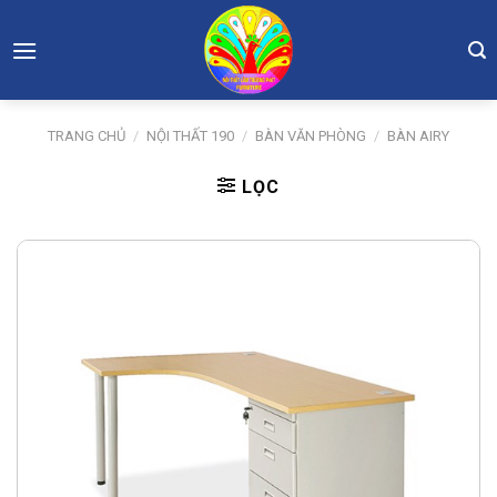
Skip
to
content
TRANG CHỦ
/
NỘI THẤT 190
/
BÀN VĂN PHÒNG
/
BÀN AIRY
LỌC