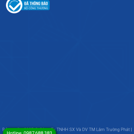
Bản quyền 2025 © Công Ty TNHH SX Và DV TM Lâm Trường Phát |
Hotline: 0987.688.383