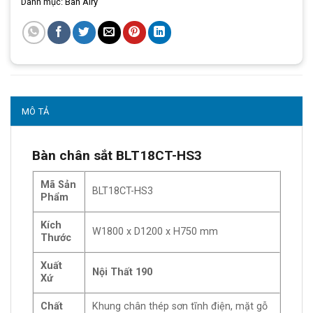
Danh mục:
Bàn Airy
MÔ TẢ
Bàn chân sắt BLT18CT-HS3
Mã Sản
BLT18CT-HS3
Phẩm
Kích
W1800 x D1200 x H750 mm
Thước
Xuất
Nội Thất 190
Xứ
Chất
Khung chân thép sơn tĩnh điện, mặt gỗ