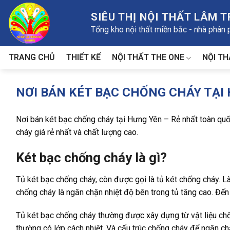
Skip
SIÊU THỊ NỘI THẤT LÂM 
to
Tổng kho nội thất miền bắc - nhà phân
content
NỘI THẤT THE ONE
NỘI TH
TRANG CHỦ
THIẾT KẾ
NƠI BÁN KÉT BẠC CHỐNG CHÁY TẠI
Nơi bán két bạc chống cháy tại Hưng Yên – Rẻ nhất toàn quố
cháy giá rẻ nhất và chất lượng cao.
Két bạc chống cháy là gì?
Tủ két bạc chống cháy, còn được gọi là tủ két chống cháy. Là
chống cháy là ngăn chặn nhiệt độ bên trong tủ tăng cao. Đến
Tủ két bạc chống cháy thường được xây dựng từ vật liệu chố
thường có lớp cách nhiệt. Và cấu trúc chống cháy để ngăn ch