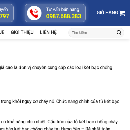
uyến
Tư vấn bán hàng
GIỎ HÀNG
.797
0987.688.383
Tìm
UE
GIỚI THIỆU
LIÊN HỆ
kiếm:
iá cao là đơn vị chuyên cung cấp các loại két bạc chống
n trong khỏi nguy cơ cháy nổ. Chức năng chính của tủ két bạc
có khả năng chịu nhiệt. Cấu trúc của tủ két bạc chống cháy
 nơi bán két bạc chống cháy tại Hưng Yên – Rẻ nhất toàn