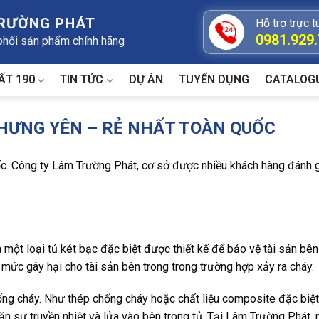
TRƯỜNG PHÁT
Hỗ trợ trực t
0981.929
 phối sản phẩm chính hãng
ẤT 190
TIN TỨC
DỰ ÁN
TUYỂN DỤNG
CATALOG
 HƯNG YÊN – RẺ NHẤT TOÀN QUỐC
c. Công ty Lâm Trường Phát, cơ sở được nhiều khách hàng đánh g
 một loại tủ két bạc đặc biệt được thiết kế để bảo vệ tài sản bê
 mức gây hại cho tài sản bên trong trong trường hợp xảy ra cháy.
ng cháy. Như thép chống cháy hoặc chất liệu composite đặc biệt 
ặn sự truyền nhiệt và lửa vào bên trong tủ. Tại Lâm Trường Phát,