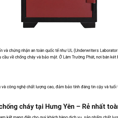
ẩn và chứng nhận an toàn quốc tế như UL (Underwriters Laborator
u cầu về chống cháy và bảo mật. Ở Lâm Trường Phát, nơi bán két
u và công nghệ chất lượng cao, đảm bảo tính đáng tin cậy và tuổi
chống cháy tại Hưng Yên – Rẻ nhất toà
am kết mang đến cho quý khách hàng dịch vụ, sản phẩm chất lượ