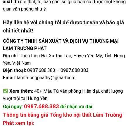
xuất
đồ nội thất, tủ, bàn ghế. sẽ giúp bạn có được một không
gian văn phòng như ý.
Hãy liên hệ với chúng tôi để được tư vấn và báo giá
chi tiết nhất!
CÔNG TY TNHH SẢN XUẤT VÀ DỊCH VỤ THƯƠNG MẠI
LÂM TRƯỜNG PHÁT
Địa chỉ:
Thôn Liêu Hạ, Xã Tân Lập, Huyện Yên Mỹ, Tỉnh Hưng
Yên, Việt Nam
Điện thoại:
0987.688.383
–
0987.688.383
Email:
lamtruongphathy@gmail.com
Xem thêm:
40+ Mẫu Tủ văn phòng Hiện đại, chất lượng
vượt trội tại Hưng Yên
0987.688.383
Gọi ngay:
để nhận ưu đãi
Thông tin bảng giá Tổng kho nội thất Lâm Trường
Phát xem tại: