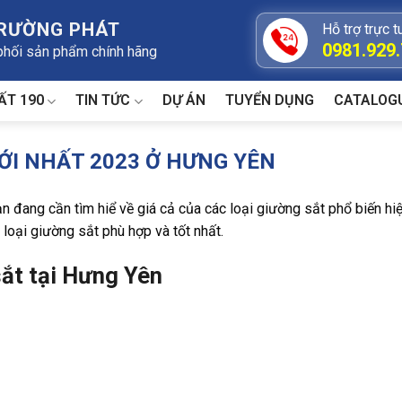
TRƯỜNG PHÁT
Hỗ trợ trực t
0981.929
 phối sản phẩm chính hãng
ẤT 190
TIN TỨC
DỰ ÁN
TUYỂN DỤNG
CATALOG
ỚI NHẤT 2023 Ở HƯNG YÊN
 đang cần tìm hiể về giá cả của các loại giường sắt phổ biến hi
 loại giường sắt phù hợp và tốt nhất.
ắt tại Hưng Yên