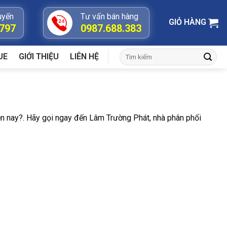
uyến
Tư vấn bán hàng
GIỎ HÀNG
.797
0987.688.383
Tìm
UE
GIỚI THIỆU
LIÊN HỆ
kiếm:
ện nay?. Hãy gọi ngay đến Lâm Trường Phát, nhà phân phối