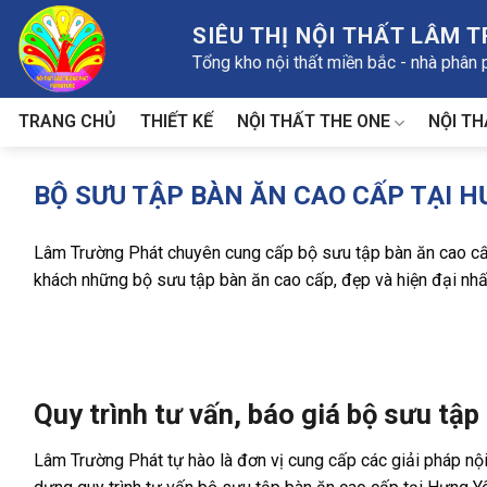
Skip
SIÊU THỊ NỘI THẤT LÂM 
to
Tổng kho nội thất miền bắc - nhà phân
content
NỘI THẤT THE ONE
NỘI TH
TRANG CHỦ
THIẾT KẾ
BỘ SƯU TẬP BÀN ĂN CAO CẤP TẠI HƯ
Lâm Trường Phát chuyên cung cấp bộ sưu tập bàn ăn cao cấp
khách những bộ sưu tập bàn ăn cao cấp, đẹp và hiện đại nhất
Quy trình tư vấn, báo giá bộ sưu tậ
Lâm Trường Phát tự hào là đơn vị cung cấp các giải pháp nội