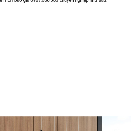
ên | LH báo giá 0987.688.383 chuyên nghiệp như sau: