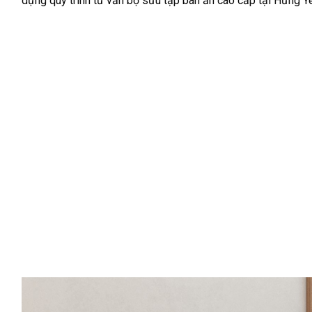
dựng quy trình tư vấn bộ sưu tập bàn ăn cao cấp tại Hưng Y