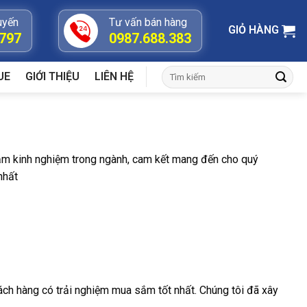
uyến
Tư vấn bán hàng
GIỎ HÀNG
.797
0987.688.383
Tìm
UE
GIỚI THIỆU
LIÊN HỆ
kiếm:
ăm kinh nghiệm trong ngành, cam kết mang đến cho quý
nhất
ách hàng có trải nghiệm mua sắm tốt nhất. Chúng tôi đã xây