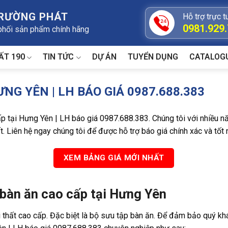
TRƯỜNG PHÁT
Hỗ trợ trực t
0981.929
 phối sản phẩm chính hãng
ẤT 190
TIN TỨC
DỰ ÁN
TUYỂN DỤNG
CATALOG
NG YÊN | LH BÁO GIÁ 0987.688.383
 tại Hưng Yên | LH báo giá 0987.688.383. Chúng tôi với nhiều n
. Liên hệ ngay chúng tôi để được hỗ trợ báo giá chính xác và tốt 
XEM BẢNG GIÁ MỚI NHẤT
p bàn ăn cao cấp tại Hưng Yên
 thất cao cấp. Đặc biệt là bộ sưu tập bàn ăn. Để đảm bảo quý kh