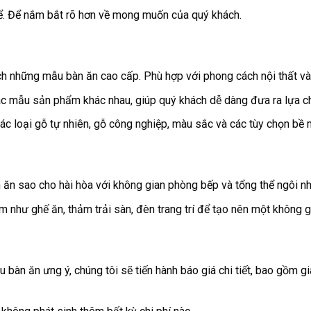
hể. Để nắm bắt rõ hơn về mong muốn của quý khách.
ch những mẫu bàn ăn cao cấp. Phù hợp với phong cách nội thất và
c mẫu sản phẩm khác nhau, giúp quý khách dễ dàng đưa ra lựa c
ề các loại gỗ tự nhiên, gỗ công nghiệp, màu sắc và các tùy chọn b
n ăn sao cho hài hòa với không gian phòng bếp và tổng thể ngôi nh
m như ghế ăn, thảm trải sàn, đèn trang trí để tạo nên một không 
àn ăn ưng ý, chúng tôi sẽ tiến hành báo giá chi tiết, bao gồm gi