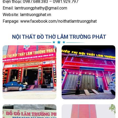
Điện thoại: 0987.688.383 – 0981.929.797
Email: lamtruongphathy@gmail.com
Website:
lamtruongphat.vn
Fanpage:
www.facebook.com/noithatlamtruongphat
NỘI THẤT ĐỒ THỜ LÂM TRƯỜNG PHÁT