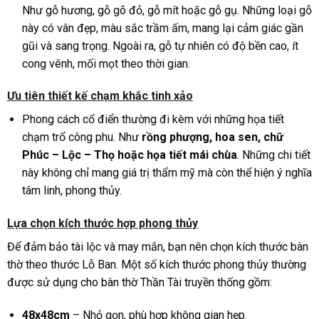
Như gỗ hương, gỗ gõ đỏ, gỗ mít hoặc gỗ gụ. Những loại gỗ
này có vân đẹp, màu sắc trầm ấm, mang lại cảm giác gần
gũi và sang trọng. Ngoài ra, gỗ tự nhiên có độ bền cao, ít
cong vênh, mối mọt theo thời gian.
Ưu tiên thiết kế chạm khắc tinh xảo
Phong cách cổ điển thường đi kèm với những họa tiết
chạm trổ công phu. Như
rồng phượng, hoa sen, chữ
Phúc – Lộc – Thọ hoặc họa tiết mái chùa
. Những chi tiết
này không chỉ mang giá trị thẩm mỹ mà còn thể hiện ý nghĩa
tâm linh, phong thủy.
Lựa chọn kích thước hợp phong thủy
Để đảm bảo tài lộc và may mắn, bạn nên chọn kích thước bàn
thờ theo thước Lỗ Ban. Một số kích thước phong thủy thường
được sử dụng cho bàn thờ Thần Tài truyền thống gồm:
48x48cm
– Nhỏ gọn, phù hợp không gian hẹp.