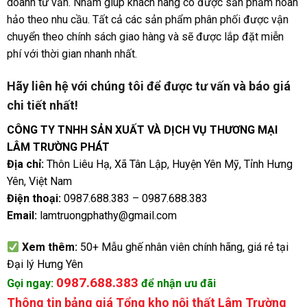
doanh tư vấn. Nhằm giúp khách hàng có được sản phẩm hoàn
hảo theo nhu cầu. Tất cả các sản phẩm phân phối được vận
chuyển theo chính sách giao hàng và sẽ được lắp đặt miễn
phí với thời gian nhanh nhất.
Hãy liên hệ với chúng tôi để được tư vấn và báo giá
chi tiết nhất!
CÔNG TY TNHH SẢN XUẤT VÀ DỊCH VỤ THƯƠNG MẠI
LÂM TRƯỜNG PHÁT
Địa chỉ:
Thôn Liêu Hạ, Xã Tân Lập, Huyện Yên Mỹ, Tỉnh Hưng
Yên, Việt Nam
Điện thoại:
0987.688.383
–
0987.688.383
Email:
lamtruongphathy@gmail.com
Xem thêm:
50+ Mẫu ghế nhân viên chính hãng, giá rẻ tại
Đại lý Hưng Yên
0987.688.383
Gọi ngay:
để nhận ưu đãi
Thông tin bảng giá Tổng kho nội thất Lâm Trường