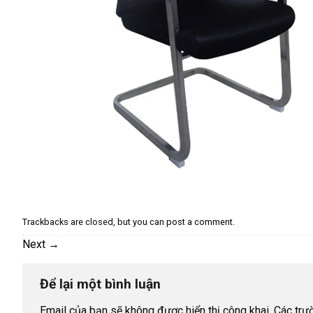
Trackbacks are closed, but you can
post a comment
.
Next
→
Để lại một bình luận
Email của bạn sẽ không được hiển thị công khai.
Các trư