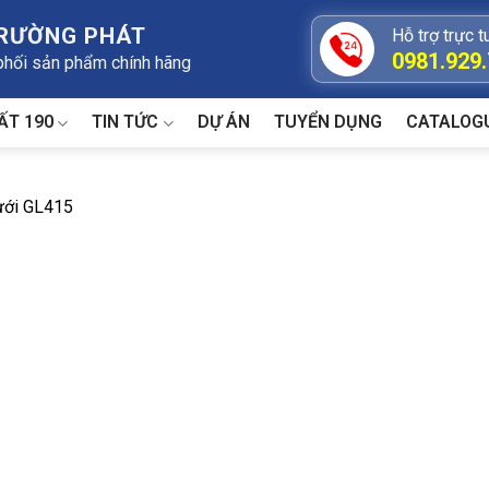
TRƯỜNG PHÁT
Hỗ trợ trực t
0981.929
 phối sản phẩm chính hãng
ẤT 190
TIN TỨC
DỰ ÁN
TUYỂN DỤNG
CATALOG
ưới GL415