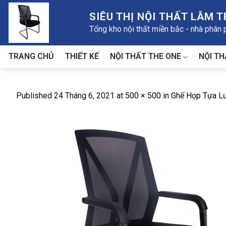
Skip
SIÊU THỊ NỘI THẤT LÂM 
to
Tổng kho nội thất miền bắc - nhà phân
content
NỘI THẤT THE ONE
NỘI TH
TRANG CHỦ
THIẾT KẾ
Published
24 Tháng 6, 2021
at
500 × 500
in
Ghế Họp Tựa L