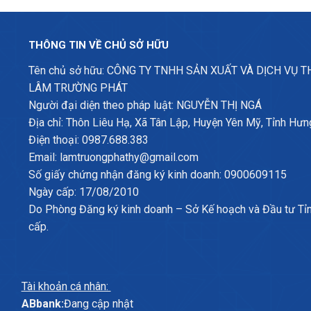
THÔNG TIN VỀ CHỦ SỞ HỮU
Tên chủ sở hữu: CÔNG TY TNHH SẢN XUẤT VÀ DỊCH VỤ 
LÂM TRƯỜNG PHÁT
Người đại diện theo pháp luật: NGUYỄN THỊ NGÁ
Địa chỉ: Thôn Liêu Hạ, Xã Tân Lập, Huyện Yên Mỹ, Tỉnh Hưn
Điện thoại: 0987.688.383
Email: lamtruongphathy@gmail.com
Số giấy chứng nhận đăng ký kinh doanh: 0900609115
Ngày cấp: 17/08/2010
Do Phòng Đăng ký kinh doanh – Sở Kế hoạch và Đầu tư Tỉ
cấp.
Tài khoản cá nhân:
ABbank:
Đang cập nhật