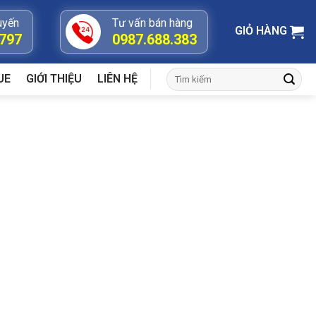
uyến
Tư vấn bán hàng
GIỎ HÀNG
.797
0987.688.383
Tìm
UE
GIỚI THIỆU
LIÊN HỆ
kiếm: