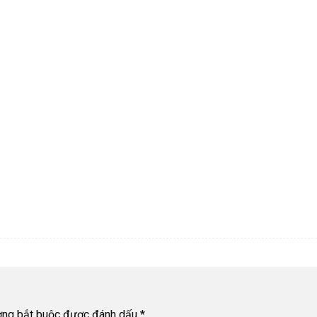
ờng bắt buộc được đánh dấu
*