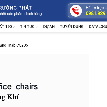
TRƯỜNG PHÁT
Hỗ trợ trực t
0981.929
 phối sản phẩm chính hãng
ẤT 190
TIN TỨC
DỰ ÁN
TUYỂN DỤNG
CATALOG
Lưng Thấp CQ205