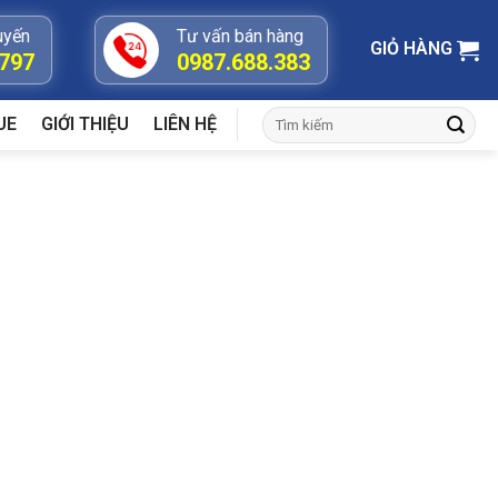
uyến
Tư vấn bán hàng
GIỎ HÀNG
.797
0987.688.383
Tìm
UE
GIỚI THIỆU
LIÊN HỆ
kiếm: