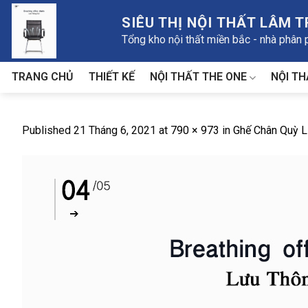
Skip
SIÊU THỊ NỘI THẤT LÂM 
to
Tổng kho nội thất miền bắc - nhà phân
content
NỘI THẤT THE ONE
NỘI TH
TRANG CHỦ
THIẾT KẾ
Published
21 Tháng 6, 2021
at
790 × 973
in
Ghế Chân Quỳ 