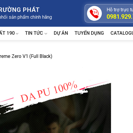
TRƯỜNG PHÁT
Hỗ trợ trực t
0981.929
 phối sản phẩm chính hãng
ẤT 190
TIN TỨC
DỰ ÁN
TUYỂN DỤNG
CATALOG
reme Zero V1 (Full Black)