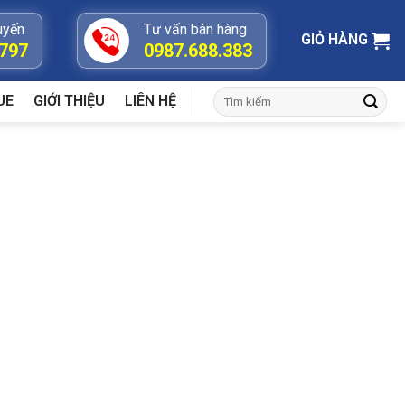
uyến
Tư vấn bán hàng
GIỎ HÀNG
.797
0987.688.383
Tìm
UE
GIỚI THIỆU
LIÊN HỆ
kiếm: