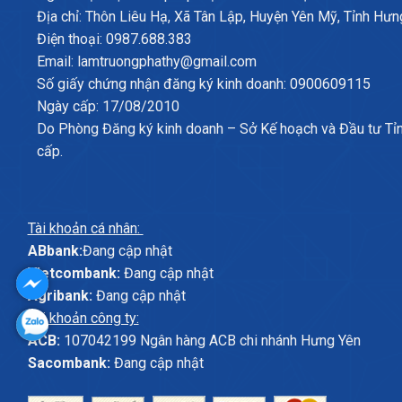
Địa chỉ: Thôn Liêu Hạ, Xã Tân Lập, Huyện Yên Mỹ, Tỉnh Hưn
Điện thoại: 0987.688.383
Email: lamtruongphathy@gmail.com
Số giấy chứng nhận đăng ký kinh doanh: 0900609115
Ngày cấp: 17/08/2010
Do Phòng Đăng ký kinh doanh – Sở Kế hoạch và Đầu tư Tỉ
cấp.
Tài khoản cá nhân:
ABbank:
Đang cập nhật
Vietcombank:
Đang cập nhật
Agribank:
Đang cập nhật
Tài khoản công ty:
ACB:
107042199 Ngân hàng ACB chi nhánh Hưng Yên
Sacombank:
Đang cập nhật