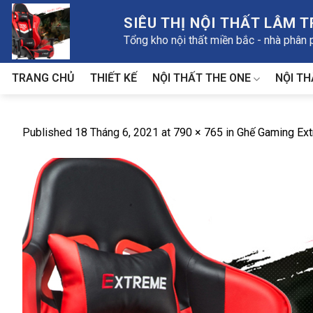
Skip
SIÊU THỊ NỘI THẤT LÂM 
to
Tổng kho nội thất miền bắc - nhà phân
content
NỘI THẤT THE ONE
NỘI TH
TRANG CHỦ
THIẾT KẾ
Published
18 Tháng 6, 2021
at
790 × 765
in
Ghế Gaming Ext