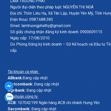
LÂM TRƯỜNG PHÁT
Người đại diện theo pháp luật: NGUYỄN THỊ NGÁ
Địa chỉ: Thôn Liêu Hạ, Xã Tân Lập, Huyện Yên Mỹ, Tỉnh Hưn
Điện thoại: 0987.688.383
Email: lamtruongphathy@gmail.com
Số giấy chứng nhận đăng ký kinh doanh: 0900609115
Ngày cấp: 17/08/2010
Do Phòng Đăng ký kinh doanh – Sở Kế hoạch và Đầu tư Tỉ
cấp.
Tài khoản cá nhân:
ABbank:
Đang cập nhật
Vietcombank:
Đang cập nhật
Agribank:
Đang cập nhật
Tài khoản công ty:
ACB:
107042199 Ngân hàng ACB chi nhánh Hưng Yên
Sacombank:
Đang cập nhật