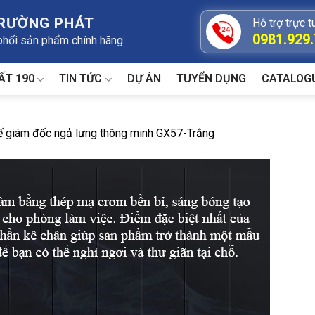
TRƯỜNG PHÁT
Hỗ trợ trực t
0981.929
 phối sản phẩm chính hãng
ẤT 190
TIN TỨC
DỰ ÁN
TUYỂN DỤNG
CATALOG
ế giám đốc ngả lưng thông minh GX57-Trắng