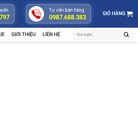
uyến
Tư vấn bán hàng
GIỎ HÀNG
.797
0987.688.383
Tìm
UE
GIỚI THIỆU
LIÊN HỆ
kiếm: