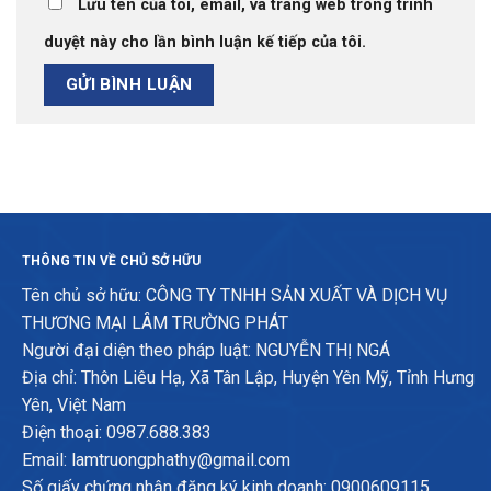
Lưu tên của tôi, email, và trang web trong trình
duyệt này cho lần bình luận kế tiếp của tôi.
THÔNG TIN VỀ CHỦ SỞ HỮU
Tên chủ sở hữu: CÔNG TY TNHH SẢN XUẤT VÀ DỊCH VỤ
THƯƠNG MẠI LÂM TRƯỜNG PHÁT
Người đại diện theo pháp luật: NGUYỄN THỊ NGÁ
Địa chỉ: Thôn Liêu Hạ, Xã Tân Lập, Huyện Yên Mỹ, Tỉnh Hưng
Yên, Việt Nam
Điện thoại: 0987.688.383
Email: lamtruongphathy@gmail.com
Số giấy chứng nhận đăng ký kinh doanh: 0900609115