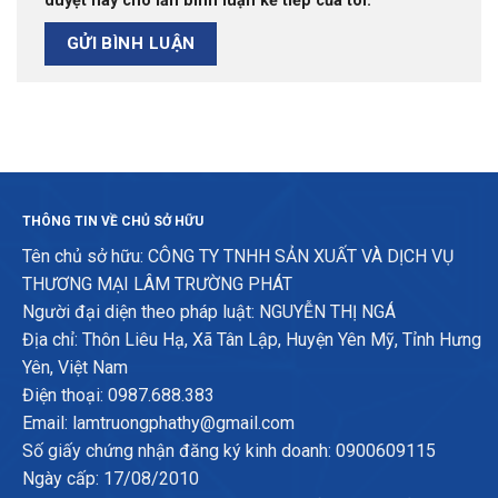
duyệt này cho lần bình luận kế tiếp của tôi.
THÔNG TIN VỀ CHỦ SỞ HỮU
Tên chủ sở hữu: CÔNG TY TNHH SẢN XUẤT VÀ DỊCH VỤ
THƯƠNG MẠI LÂM TRƯỜNG PHÁT
Người đại diện theo pháp luật: NGUYỄN THỊ NGÁ
Địa chỉ: Thôn Liêu Hạ, Xã Tân Lập, Huyện Yên Mỹ, Tỉnh Hưng
Yên, Việt Nam
Điện thoại: 0987.688.383
Email: lamtruongphathy@gmail.com
Số giấy chứng nhận đăng ký kinh doanh: 0900609115
Ngày cấp: 17/08/2010