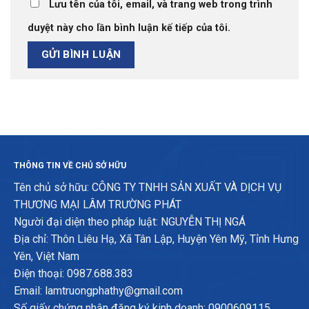
Lưu tên của tôi, email, và trang web trong trình
duyệt này cho lần bình luận kế tiếp của tôi.
THÔNG TIN VỀ CHỦ SỞ HỮU
Tên chủ sở hữu: CÔNG TY TNHH SẢN XUẤT VÀ DỊCH VỤ
THƯƠNG MẠI LÂM TRƯỜNG PHÁT
Người đại diện theo pháp luật: NGUYỄN THỊ NGÁ
Địa chỉ: Thôn Liêu Hạ, Xã Tân Lập, Huyện Yên Mỹ, Tỉnh Hưng
Yên, Việt Nam
Điện thoại: 0987.688.383
Email: lamtruongphathy@gmail.com
Số giấy chứng nhận đăng ký kinh doanh: 0900609115