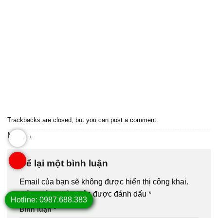
Trackbacks are closed, but you can
post a comment
.
Next
→
Để lại một bình luận
Email của bạn sẽ không được hiển thị công khai.
Các
trường bắt buộc được đánh dấu
*
Hotline: 0987.688.383
Bình luận
*