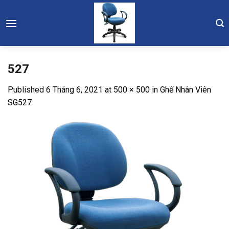
Skip
to
content
527
Published
6 Tháng 6, 2021
at
500 × 500
in
Ghế Nhân Viên
SG527