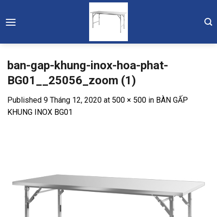
Skip
to
content
ban-gap-khung-inox-hoa-phat-
BG01__25056_zoom (1)
Published
9 Tháng 12, 2020
at
500 × 500
in
BÀN GẤP
KHUNG INOX BG01