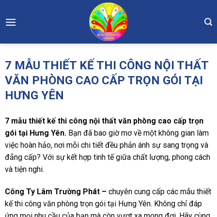
Skip
to
content
7 MẪU THIẾT KẾ THI CÔNG NỘI THẤT
VĂN PHÒNG CAO CẤP TRỌN GÓI TẠI
HƯNG YÊN
7 mẫu thiết kế thi công nội thất văn phòng cao cấp trọn
gói tại Hưng Yên.
Bạn đã bao giờ mơ về một không gian làm
việc hoàn hảo, nơi mỗi chi tiết đều phản ánh sự sang trọng và
đẳng cấp? Với sự kết hợp tinh tế giữa chất lượng, phong cách
và tiện nghi.
Công Ty Lâm Trường Phát –
chuyên cung cấp các mẫu thiết
kế thi công văn phòng trọn gói tại Hưng Yên. Không chỉ đáp
ứng mọi nhu cầu của bạn mà còn vượt xa mong đợi. Hãy cùng