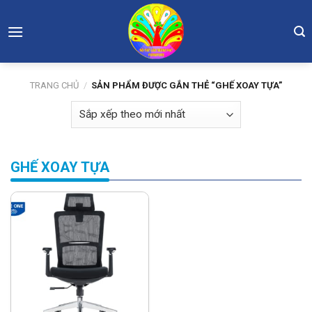
Skip
to
content
TRANG CHỦ
/
SẢN PHẨM ĐƯỢC GẮN THẺ “GHẾ XOAY TỰA”
GHẾ XOAY TỰA