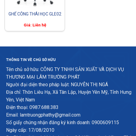
GHẾ CÔNG THÁI HỌC GLE02
Giá: Liên hệ
THÔNG TIN VỀ CHỦ SỞ HỮU
Tên chủ sở hữu: CÔNG TY TNHH SẢN XUẤT VÀ DỊCH VỤ
THƯƠNG MẠI LÂM TRƯỜNG PHÁT
Người đại diện theo pháp luật: NGUYỄN THỊ NGÁ
Địa chỉ: Thôn Liêu Hạ, Xã Tân Lập, Huyện Yên Mỹ, Tỉnh Hưng
Yên, Việt Nam
Điện thoại: 0987.688.383
Email: lamtruongphathy@gmail.com
Số giấy chứng nhận đăng ký kinh doanh: 0900609115
Ngày cấp: 17/08/2010