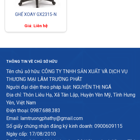
GHẾ XOAY GX2315-N
Giá: Liên hệ
THÔNG TIN VỀ CHỦ SỞ HỮU
Tên chủ sở hữu: CÔNG TY TNHH SẢN XUẤT VÀ DỊCH VỤ
THƯƠNG MẠI LÂM TRƯỜNG PHÁT
Người đại diện theo pháp luật: NGUYỄN THỊ NGÁ
Địa chỉ: Thôn Liêu Hạ, Xã Tân Lập, Huyện Yên Mỹ, Tỉnh Hưng
Yên, Việt Nam
Điện thoại: 0987.688.383
Email: lamtruongphathy@gmail.com
Số giấy chứng nhận đăng ký kinh doanh: 0900609115
Ngày cấp: 17/08/2010