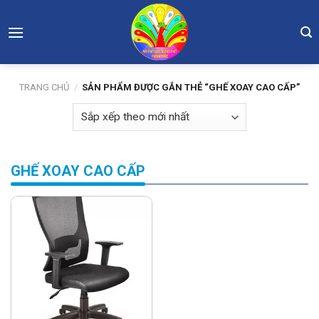
Skip
to
content
TRANG CHỦ
/
SẢN PHẨM ĐƯỢC GẮN THẺ “GHẾ XOAY CAO CẤP”
GHẾ XOAY CAO CẤP