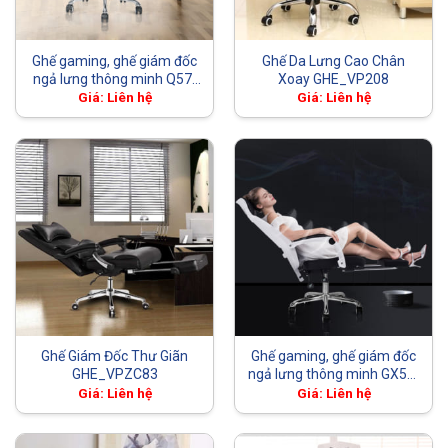
Ghế gaming, ghế giám đốc
Ghế Da Lưng Cao Chân
ngả lưng thông minh Q57-
Xoay GHE_VP208
Xanh Lá
Giá: Liên hệ
Giá: Liên hệ
Ghế Giám Đốc Thư Giãn
Ghế gaming, ghế giám đốc
GHE_VPZC83
ngả lưng thông minh GX57-
Trắng
Giá: Liên hệ
Giá: Liên hệ