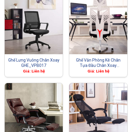
Ghế Lưng Vuông Chân Xoay
Ghế Văn Phòng Kê Chân
GHE_VPB017
Tựa Đầu Chân Xoay
GHE_VPW01
Giá: Liên hệ
Giá: Liên hệ