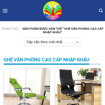
Skip
to
content
TRANG CHỦ
/
SẢN PHẨM ĐƯỢC GẮN THẺ “GHẾ VĂN PHÒNG CAO CẤP
NHẬP KHẨU”
GHẾ VĂN PHÒNG CAO CẤP NHẬP KHẨU