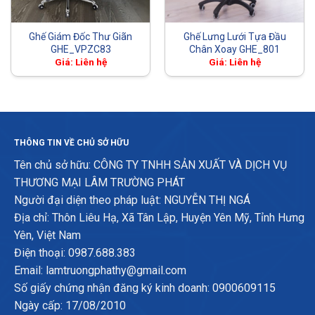
Ghế Giám Đốc Thư Giãn
Ghế Lưng Lưới Tựa Đầu
GHE_VPZC83
Chân Xoay GHE_801
Giá: Liên hệ
Giá: Liên hệ
THÔNG TIN VỀ CHỦ SỞ HỮU
Tên chủ sở hữu: CÔNG TY TNHH SẢN XUẤT VÀ DỊCH VỤ
THƯƠNG MẠI LÂM TRƯỜNG PHÁT
Người đại diện theo pháp luật: NGUYỄN THỊ NGÁ
Địa chỉ: Thôn Liêu Hạ, Xã Tân Lập, Huyện Yên Mỹ, Tỉnh Hưng
Yên, Việt Nam
Điện thoại: 0987.688.383
Email: lamtruongphathy@gmail.com
Số giấy chứng nhận đăng ký kinh doanh: 0900609115
Ngày cấp: 17/08/2010