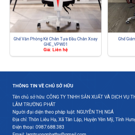
Ghế Văn Phòng Kê Chân Tựa Đầu Chân Xoay
Ghế Giá
GHE_VPW01
Giá: Liên hệ
THÔNG TIN VỀ CHỦ SỞ HỮU
Tên chủ sở hữu: CÔNG TY TNHH SẢN XUẤT VÀ DỊCH VỤ 
LÂM TRƯỜNG PHÁT
Người đại diện theo pháp luật: NGUYỄN THỊ NGÁ
Địa chỉ: Thôn Liêu Hạ, Xã Tân Lập, Huyện Yên Mỹ, Tỉnh Hưn
Điện thoại: 0987.688.383
Email: lamtruongphathy@gmail.com