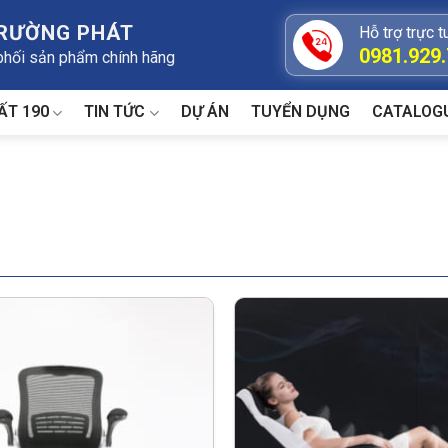
TRƯỜNG PHÁT
Hỗ trợ trực t
0981.929
 phối sản phẩm chính hãng
ẤT 190
TIN TỨC
DỰ ÁN
TUYỂN DỤNG
CATALOG