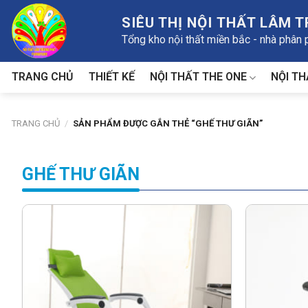
Skip
SIÊU THỊ NỘI THẤT LÂM 
to
Tổng kho nội thất miền bắc - nhà phân
content
NỘI THẤT THE ONE
NỘI TH
TRANG CHỦ
THIẾT KẾ
TRANG CHỦ
/
SẢN PHẨM ĐƯỢC GẮN THẺ “GHẾ THƯ GIÃN”
GHẾ THƯ GIÃN