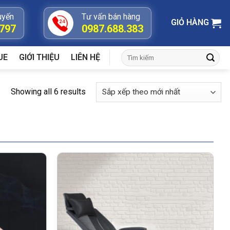
uyến
Tư vấn bán hàng
GIỎ HÀNG
.797
0987.688.383
Tìm
UE
GIỚI THIỆU
LIÊN HỆ
kiếm:
Showing all 6 results