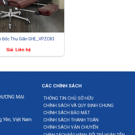
m Đốc Thư Giãn GHE_VPZC83
Giá: Liên hệ
CÁC CHÍNH SÁCH
THƯƠNG MẠI
THÔNG TIN CHỦ SỞ HỮU
CHÍNH SÁCH VÀ QUY ĐỊNH CHUNG
CHÍNH SÁCH BẢO MẬT
g Yên, Việt Nam
CHÍNH SÁCH THANH TOÁN
CHÍNH SÁCH VẬN CHUYỂN
CHÍNH SÁCH BẢO HÀNH, ĐỔI TRẢ HOÀN TIỀN