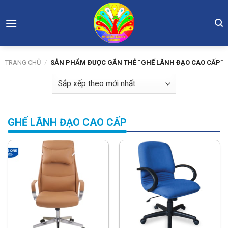
Skip
to
content
TRANG CHỦ
/
SẢN PHẨM ĐƯỢC GẮN THẺ “GHẾ LÃNH ĐẠO CAO CẤP”
GHẾ LÃNH ĐẠO CAO CẤP