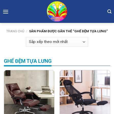
Skip
to
content
TRANG CHỦ
/
SẢN PHẨM ĐƯỢC GẮN THẺ “GHẾ ĐỆM TỰA LƯNG”
GHẾ ĐỆM TỰA LƯNG