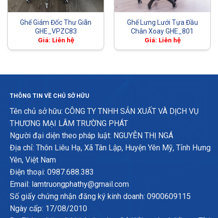
Ghế Giám Đốc Thư Giãn
Ghế Lưng Lưới Tựa Đầu
GHE_VPZC83
Chân Xoay GHE_801
Giá: Liên hệ
Giá: Liên hệ
THÔNG TIN VỀ CHỦ SỞ HỮU
Tên chủ sở hữu: CÔNG TY TNHH SẢN XUẤT VÀ DỊCH VỤ
THƯƠNG MẠI LÂM TRƯỜNG PHÁT
Người đại diện theo pháp luật: NGUYỄN THỊ NGÁ
Địa chỉ: Thôn Liêu Hạ, Xã Tân Lập, Huyện Yên Mỹ, Tỉnh Hưng
Yên, Việt Nam
Điện thoại: 0987.688.383
Email: lamtruongphathy@gmail.com
Số giấy chứng nhận đăng ký kinh doanh: 0900609115
Ngày cấp: 17/08/2010