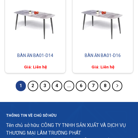
BÀN ĂN BA01-D14
BÀN ĂN BA01-D16
Giá: Liên hệ
Giá: Liên hệ
1
2
3
4
…
6
7
8
THÔNG TIN VỀ CHỦ SỞ HỮU
Tên chủ sở hữu: CÔNG TY TNHH SẢN XUẤT VÀ DỊCH VỤ
THƯƠNG MẠI LÂM TRƯỜNG PHÁT