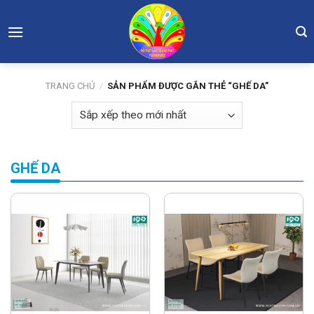
Skip
to
content
TRANG CHỦ
/
SẢN PHẨM ĐƯỢC GẮN THẺ “GHẾ DA”
GHẾ DA