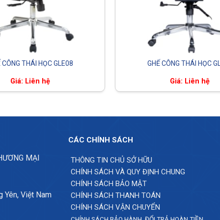
 CÔNG THÁI HỌC GLE08
GHẾ CÔNG THÁI HỌC G
Giá: Liên hệ
Giá: Liên hệ
CÁC CHÍNH SÁCH
THƯƠNG MẠI
THÔNG TIN CHỦ SỞ HỮU
CHÍNH SÁCH VÀ QUY ĐỊNH CHUNG
CHÍNH SÁCH BẢO MẬT
g Yên, Việt Nam
CHÍNH SÁCH THANH TOÁN
CHÍNH SÁCH VẬN CHUYỂN
CHÍNH SÁCH BẢO HÀNH, ĐỔI TRẢ HOÀN TIỀN