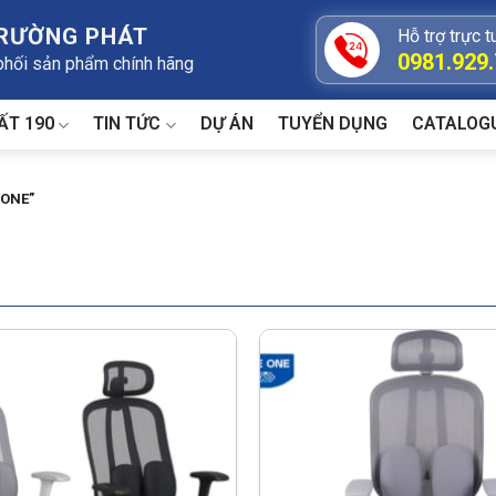
TRƯỜNG PHÁT
Hỗ trợ trực t
0981.929
 phối sản phẩm chính hãng
ẤT 190
TIN TỨC
DỰ ÁN
TUYỂN DỤNG
CATALOG
 ONE”