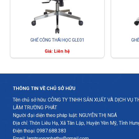
GHẾ CÔNG THÁI HỌC GLE01
GHẾ
Giá: Liên hệ
THÔNG TIN VỀ CHỦ SỞ HỮU
Tên chủ sở hữu: CÔNG TY TNHH SẢN XUẤT VÀ DỊCH VỤ 
LÂM TRƯỜNG PHÁT
Người đại diện theo pháp luật: NGUYỄN THỊ NGÁ
Địa chỉ: Thôn Liêu Hạ, Xã Tân Lập, Huyện Yên Mỹ, Tỉnh Hưn
Điện thoại: 0987.688.383
Email: lamtruongphathy@gmail.com