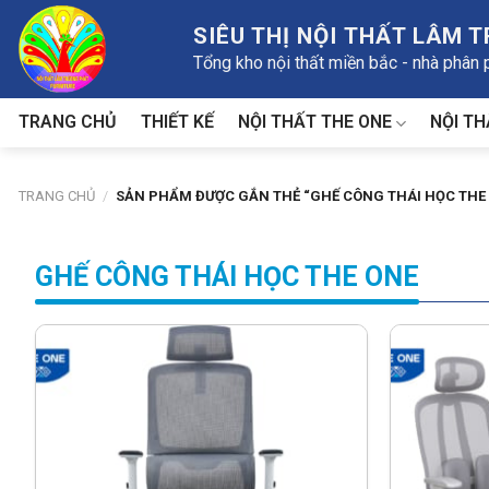
Skip
SIÊU THỊ NỘI THẤT LÂM 
to
Tổng kho nội thất miền bắc - nhà phân
content
NỘI THẤT THE ONE
NỘI TH
TRANG CHỦ
THIẾT KẾ
TRANG CHỦ
/
SẢN PHẨM ĐƯỢC GẮN THẺ “GHẾ CÔNG THÁI HỌC THE
GHẾ CÔNG THÁI HỌC THE ONE