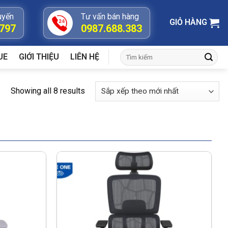
uyến
Tư vấn bán hàng
GIỎ HÀNG
.797
0987.688.383
Tìm
UE
GIỚI THIỆU
LIÊN HỆ
kiếm:
Showing all 8 results