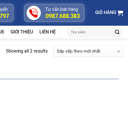
uyến
Tư vấn bán hàng
GIỎ HÀNG
.797
0987.688.383
Tìm
UE
GIỚI THIỆU
LIÊN HỆ
kiếm:
Showing all 2 results