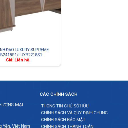
ÃNH ĐẠO LUXURY SUPREME
XB2418S1/LUXB2218S1
Giá: Liên hệ
CÁC CHÍNH SÁCH
THƯƠNG MẠI
THÔNG TIN CHỦ SỞ HỮU
CHÍNH SÁCH VÀ QUY ĐỊNH CHUNG
CHÍNH SÁCH BẢO MẬT
g Yên, Việt Nam
CHÍNH SÁCH THANH TOÁN