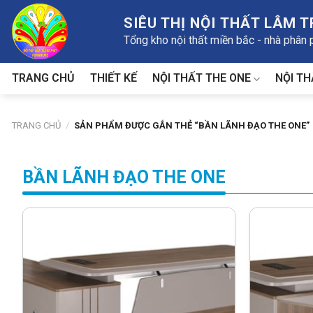
Skip
SIÊU THỊ NỘI THẤT LÂM 
to
Tổng kho nội thất miền bắc - nhà phân
content
NỘI THẤT THE ONE
NỘI TH
TRANG CHỦ
THIẾT KẾ
TRANG CHỦ
/
SẢN PHẨM ĐƯỢC GẮN THẺ “BẦN LÃNH ĐẠO THE ONE”
BẦN LÃNH ĐẠO THE ONE