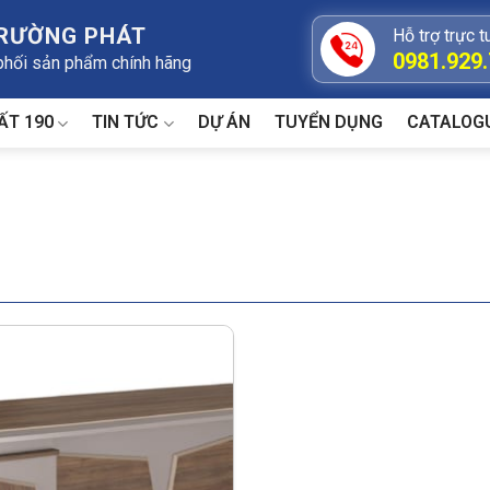
TRƯỜNG PHÁT
Hỗ trợ trực t
0981.929
 phối sản phẩm chính hãng
ẤT 190
TIN TỨC
DỰ ÁN
TUYỂN DỤNG
CATALOG