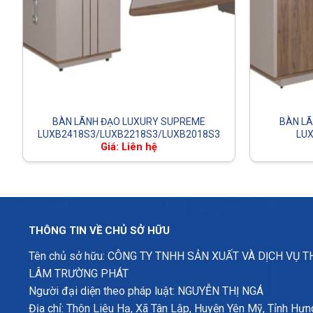
BÀN LÃNH ĐẠO LUXURY SUPREME
BÀN L
LUXB2418S3/LUXB2218S3/LUXB2018S3
LU
Giá: Liên hệ
THÔNG TIN VỀ CHỦ SỞ HỮU
Tên chủ sở hữu: CÔNG TY TNHH SẢN XUẤT VÀ DỊCH VỤ 
LÂM TRƯỜNG PHÁT
Người đại diện theo pháp luật: NGUYỄN THỊ NGÁ
Địa chỉ: Thôn Liêu Hạ, Xã Tân Lập, Huyện Yên Mỹ, Tỉnh Hưn