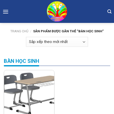
Skip
to
content
TRANG CHỦ
/
SẢN PHẨM ĐƯỢC GẮN THẺ “BÀN HỌC SINH”
BÀN HỌC SINH