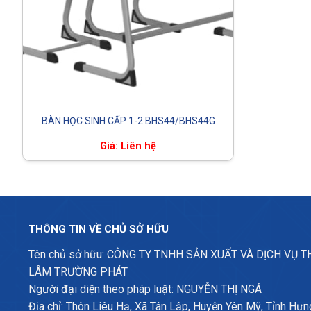
BÀN HỌC SINH CẤP 1-2 BHS44/BHS44G
Giá: Liên hệ
THÔNG TIN VỀ CHỦ SỞ HỮU
Tên chủ sở hữu: CÔNG TY TNHH SẢN XUẤT VÀ DỊCH VỤ 
LÂM TRƯỜNG PHÁT
Người đại diện theo pháp luật: NGUYỄN THỊ NGÁ
Địa chỉ: Thôn Liêu Hạ, Xã Tân Lập, Huyện Yên Mỹ, Tỉnh Hưn