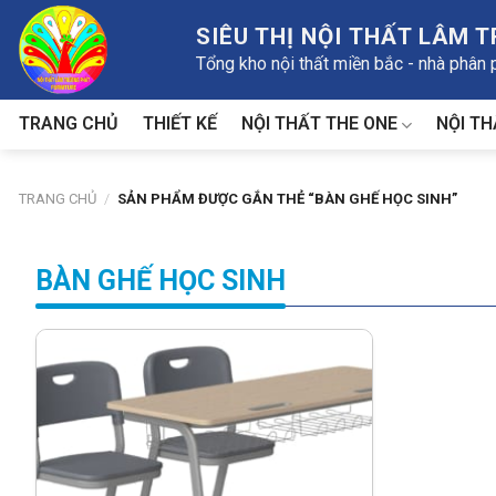
Skip
SIÊU THỊ NỘI THẤT LÂM 
to
Tổng kho nội thất miền bắc - nhà phân
content
NỘI THẤT THE ONE
NỘI TH
TRANG CHỦ
THIẾT KẾ
TRANG CHỦ
/
SẢN PHẨM ĐƯỢC GẮN THẺ “BÀN GHẾ HỌC SINH”
BÀN GHẾ HỌC SINH