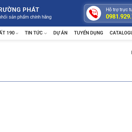
TRƯỜNG PHÁT
Hỗ trợ trực t
0981.929
 phối sản phẩm chính hãng
ẤT 190
TIN TỨC
DỰ ÁN
TUYỂN DỤNG
CATALOG