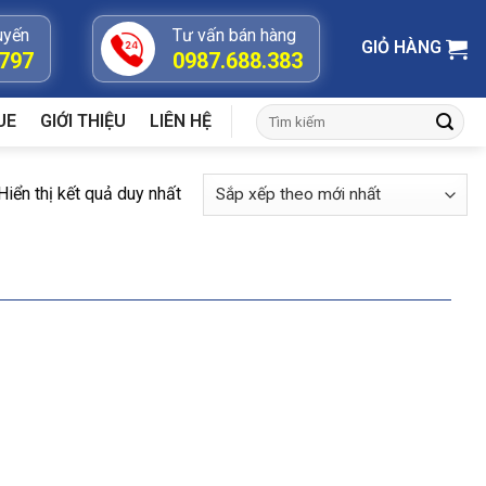
uyến
Tư vấn bán hàng
GIỎ HÀNG
.797
0987.688.383
Tìm
UE
GIỚI THIỆU
LIÊN HỆ
kiếm:
Hiển thị kết quả duy nhất