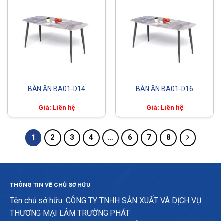
BÀN ĂN BA01-D14
BÀN ĂN BA01-D16
Giá: Liên hệ
Giá: Liên hệ
1
2
3
4
…
6
7
8
THÔNG TIN VỀ CHỦ SỞ HỮU
Tên chủ sở hữu: CÔNG TY TNHH SẢN XUẤT VÀ DỊCH VỤ
THƯƠNG MẠI LÂM TRƯỜNG PHÁT