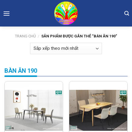
Skip
to
content
TRANG CHỦ
/
SẢN PHẨM ĐƯỢC GẮN THẺ “BÀN ĂN 190”
BÀN ĂN 190