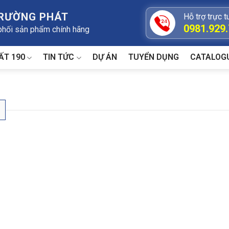
TRƯỜNG PHÁT
Hỗ trợ trực t
0981.929
 phối sản phẩm chính hãng
ẤT 190
TIN TỨC
DỰ ÁN
TUYỂN DỤNG
CATALOG