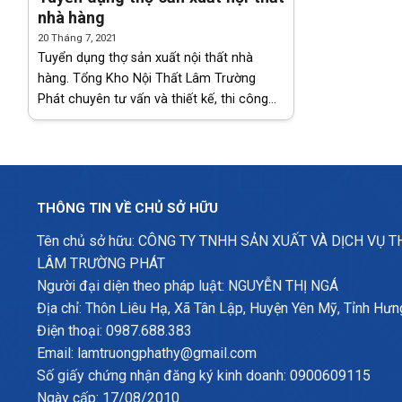
nhà hàng
20 Tháng 7, 2021
Tuyển dụng thợ sản xuất nội thất nhà
hàng. Tổng Kho Nội Thất Lâm Trường
Phát chuyên tư vấn và thiết kế, thi công
trọn gói – nội thất văn phòng – nội thất
gia đình – nội thất công
THÔNG TIN VỀ CHỦ SỞ HỮU
Tên chủ sở hữu: CÔNG TY TNHH SẢN XUẤT VÀ DỊCH VỤ 
LÂM TRƯỜNG PHÁT
Người đại diện theo pháp luật: NGUYỄN THỊ NGÁ
Địa chỉ: Thôn Liêu Hạ, Xã Tân Lập, Huyện Yên Mỹ, Tỉnh Hưn
Điện thoại: 0987.688.383
Email: lamtruongphathy@gmail.com
Số giấy chứng nhận đăng ký kinh doanh: 0900609115
Ngày cấp: 17/08/2010