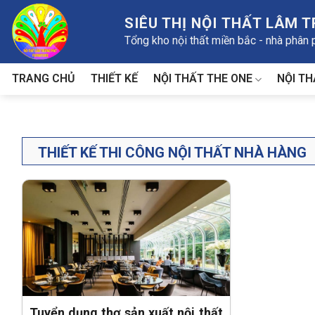
Skip
SIÊU THỊ NỘI THẤT LÂM 
to
Tổng kho nội thất miền bắc - nhà phân
content
NỘI THẤT THE ONE
NỘI TH
TRANG CHỦ
THIẾT KẾ
THIẾT KẾ THI CÔNG NỘI THẤT NHÀ HÀNG
Tuyển dụng thợ sản xuất nội thất