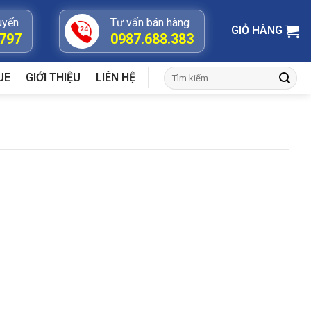
uyến
Tư vấn bán hàng
GIỎ HÀNG
.797
0987.688.383
Tìm
UE
GIỚI THIỆU
LIÊN HỆ
kiếm: