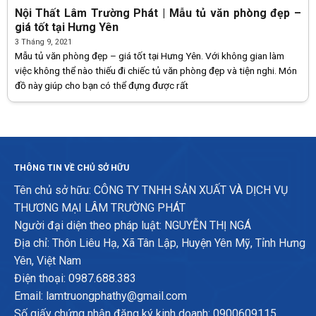
Nội Thất Lâm Trường Phát | Mẫu tủ văn phòng đẹp –
giá tốt tại Hưng Yên
3 Tháng 9, 2021
Mẫu tủ văn phòng đẹp – giá tốt tại Hưng Yên. Với không gian làm
việc không thể nào thiếu đi chiếc tủ văn phòng đẹp và tiện nghi. Món
đồ này giúp cho bạn có thể đựng được rất
THÔNG TIN VỀ CHỦ SỞ HỮU
Tên chủ sở hữu: CÔNG TY TNHH SẢN XUẤT VÀ DỊCH VỤ
THƯƠNG MẠI LÂM TRƯỜNG PHÁT
Người đại diện theo pháp luật: NGUYỄN THỊ NGÁ
Địa chỉ: Thôn Liêu Hạ, Xã Tân Lập, Huyện Yên Mỹ, Tỉnh Hưng
Yên, Việt Nam
Điện thoại: 0987.688.383
Email: lamtruongphathy@gmail.com
Số giấy chứng nhận đăng ký kinh doanh: 0900609115