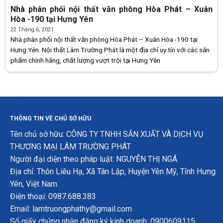
Nhà phân phối nội thất văn phòng Hòa Phát – Xuân
Hòa -190 tại Hưng Yên
22 Tháng 6, 2021
Nhà phân phối nội thất văn phòng Hòa Phát – Xuân Hòa -190 tại
Hưng Yên. Nội thất Lâm Trường Phát là một địa chỉ uy tín với các sản
phẩm chính hãng, chất lượng vượt trội tại Hưng Yên
THÔNG TIN VỀ CHỦ SỞ HỮU
Tên chủ sở hữu: CÔNG TY TNHH SẢN XUẤT VÀ DỊCH VỤ
THƯƠNG MẠI LÂM TRƯỜNG PHÁT
Người đại diện theo pháp luật: NGUYỄN THỊ NGÁ
Địa chỉ: Thôn Liêu Hạ, Xã Tân Lập, Huyện Yên Mỹ, Tỉnh Hưng
Yên, Việt Nam
Điện thoại: 0987.688.383
Email: lamtruongphathy@gmail.com
Số giấy chứng nhận đăng ký kinh doanh: 0900609115