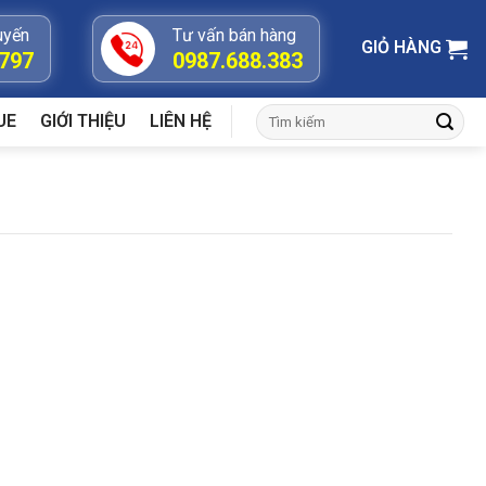
uyến
Tư vấn bán hàng
GIỎ HÀNG
.797
0987.688.383
Tìm
UE
GIỚI THIỆU
LIÊN HỆ
kiếm: