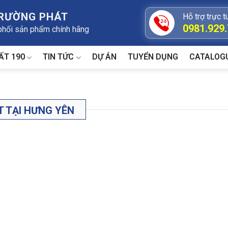
TRƯỜNG PHÁT
Hỗ trợ trực t
0981.929
 phối sản phẩm chính hãng
ẤT 190
TIN TỨC
DỰ ÁN
TUYỂN DỤNG
CATALOG
 TẠI HƯNG YÊN