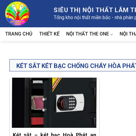
Skip
SIÊU THỊ NỘI THẤT LÂM 
to
Tổng kho nội thất miền bắc - nhà phân
content
NỘI THẤT THE ONE
NỘI TH
TRANG CHỦ
THIẾT KẾ
KÉT SẮT KÉT BẠC CHỐNG CHÁY HÒA PHÁT
Két sắt – két bạc Hoà Phát an