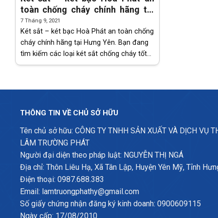
toàn chống cháy chính hãng tại
Hưng Yên
7 Tháng 9, 2021
Két sắt – két bạc Hoà Phát an toàn chống
cháy chính hãng tại Hưng Yên. Bạn đang
tìm kiếm các loại két sắt chống cháy tốt
nhất hiện nay. Muốn lựa chọn một trong
số những chiếc két đó
THÔNG TIN VỀ CHỦ SỞ HỮU
Tên chủ sở hữu: CÔNG TY TNHH SẢN XUẤT VÀ DỊCH VỤ 
LÂM TRƯỜNG PHÁT
Người đại diện theo pháp luật: NGUYỄN THỊ NGÁ
Địa chỉ: Thôn Liêu Hạ, Xã Tân Lập, Huyện Yên Mỹ, Tỉnh Hưn
Điện thoại: 0987.688.383
Email: lamtruongphathy@gmail.com
Số giấy chứng nhận đăng ký kinh doanh: 0900609115
Ngày cấp: 17/08/2010